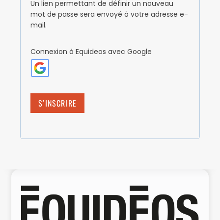
Un lien permettant de définir un nouveau
mot de passe sera envoyé à votre adresse e-
mail.
Connexion à Equideos avec Google
S’INSCRIRE
A
l
t
e
r
n
a
t