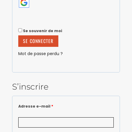
A
l
t
Se souvenir de moi
e
r
SE CONNECTER
n
a
Mot de passe perdu ?
t
i
v
e
S’inscrire
:
Adresse e-mail
*