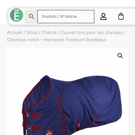
Accueil
/
Shop
/
Cheval
/
Couverture pour les chevaux
/
Chemise coton – Horsewin Premium Bordeaux