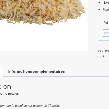
Liv
Pai
PA
UGS :
16
Catégor
Informations complémentaires
tion
etits pétales
Commande possible par palette de 30 balles