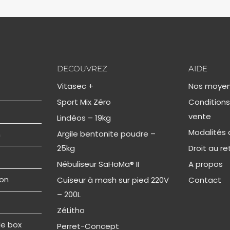
DECOUVREZ
AIDE
Vitasec +
Nos moyen
Sport Mix Zéro
Conditions
vente
Lindéos – 19kg
Modalités d
Argile bentonite poudre –
n
25kg
Droit au re
Nébuliseur SaHoMa® II
A propos
ion
Cuiseur à mash sur pied 220V
Contact
– 200L
ZéLitho
de box
Perret-Concept