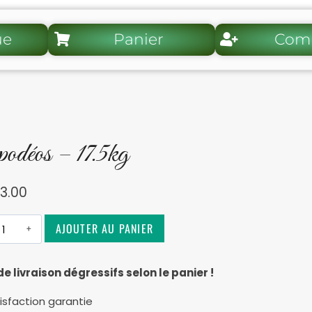
ue
Panier
Com
odéos – 17.5kg
3.00
Alternative:
AJOUTER AU PANIER
de livraison dégressifs selon le panier !
isfaction garantie