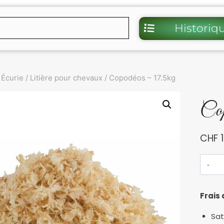
Historiq
Écurie
/
Litière pour chevaux
/
Copodéos – 17.5kg
Cop
CHF
1
Frais 
Sat