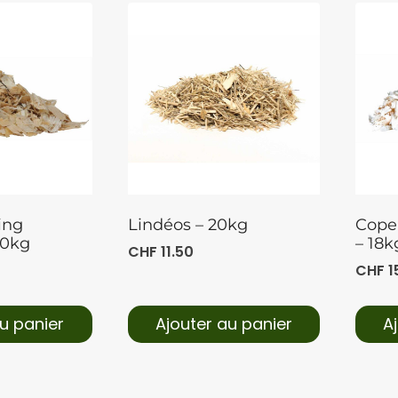
ing
Lindéos – 20kg
Copea
20kg
– 18k
CHF
11.50
CHF
1
u panier
Ajouter au panier
A