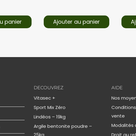
u panier
Ajouter au panier
A
DECOUVREZ
AIDE
Vitasec +
Nos moyen
Sport Mix Zéro
Conditions
vente
Lindéos – 19kg
Modalités d
Argile bentonite poudre –
n
25kg
Droit au re