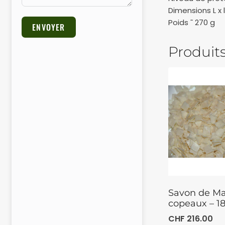
Dimensions L x l
Poids ˜ 270 g
ENVOYER
Produits
Alternative:
Savon de Mar
copeaux – 1
CHF
216.00