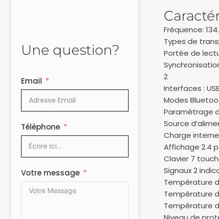
Caractér
Fréquence: 134.
Types de trans
Une question?
Portée de lect
Synchronisatio
2
Email
Interfaces : U
Modes Bluetooth
Paramétrage de 
Source d’alimen
Téléphone
Charge interne
Affichage 2.4 
Clavier 7 touc
Signaux 2 indic
Votre message
Température d
Température de
Température de
Niveau de prote