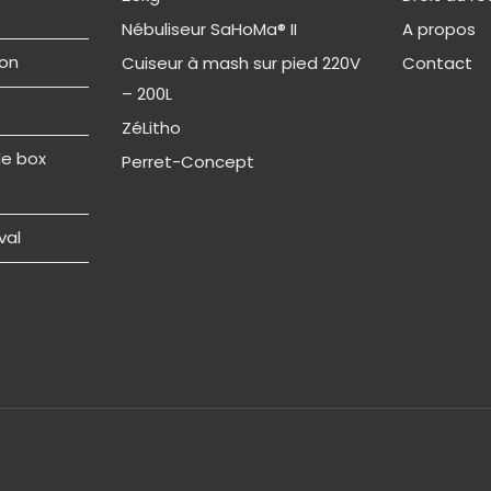
Nébuliseur SaHoMa® II
A propos
ion
Cuiseur à mash sur pied 220V
Contact
– 200L
ZéLitho
de box
Perret-Concept
val