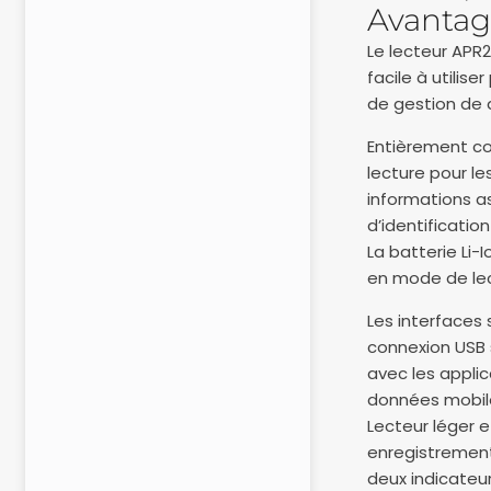
Avantag
Le lecteur APR2
facile à utilis
de gestion de d
Entièrement co
lecture pour l
informations as
d’identificatio
La batterie Li-
en mode de lec
Les interfaces 
connexion USB s
avec les appli
données mobil
Lecteur léger e
enregistrement
deux indicateur