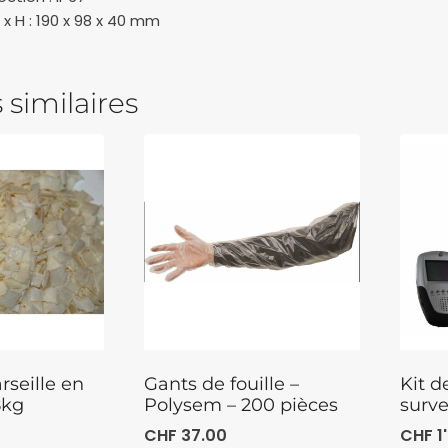
 x H : 190 x 98 x 40 mm
 similaires
seille en
Gants de fouille –
Kit 
8kg
Polysem – 200 pièces
surve
CHF
37.00
CHF
1