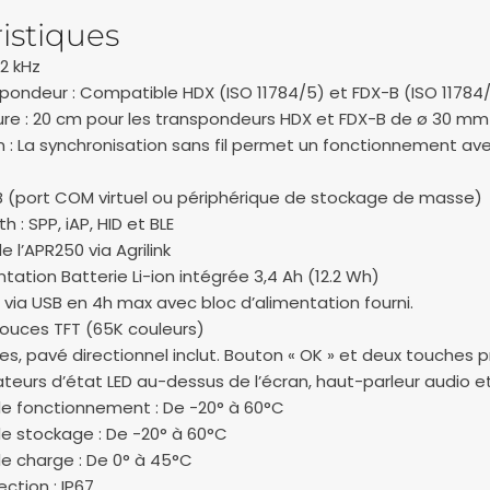
istiques
2 kHz
pondeur : Compatible HDX (ISO 11784/5) et FDX-B (ISO 11784
ure : 20 cm pour les transpondeurs HDX et FDX-B de ø 30 mm
n : La synchronisation sans fil permet un fonctionnement ave
SB (port COM virtuel ou périphérique de stockage de masse)
 : SPP, iAP, HID et BLE
l’APR250 via Agrilink
tation Batterie Li-ion intégrée 3,4 Ah (12.2 Wh)
 via USB en 4h max avec bloc d’alimentation fourni.
pouces TFT (65K couleurs)
hes, pavé directionnel inclut. Bouton « OK » et deux touches
ateurs d’état LED au-dessus de l’écran, haut-parleur audio 
e fonctionnement : De -20° à 60°C
 stockage : De -20° à 60°C
 charge : De 0° à 45°C
ction : IP67