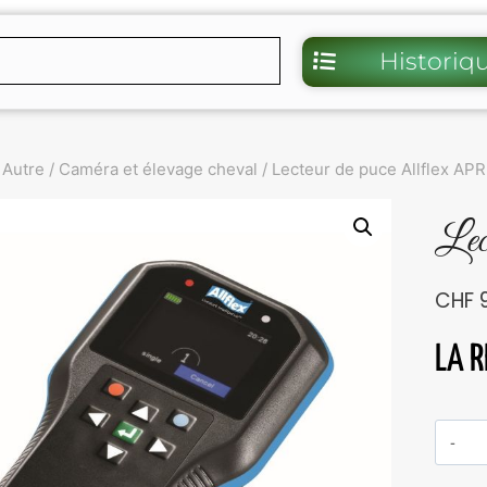
Historiq
Autre
/
Caméra et élevage cheval
/
Lecteur de puce Allflex AP
Lec
CHF
9
LA R