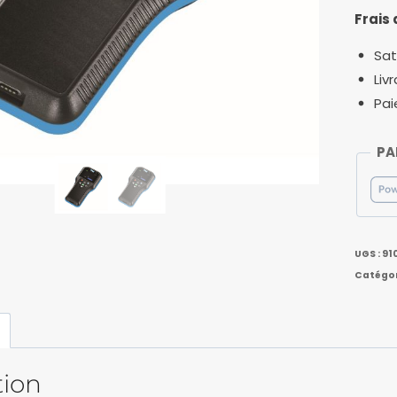
Frais 
Sat
Liv
Pai
PA
UGS :
91
Catégor
tion