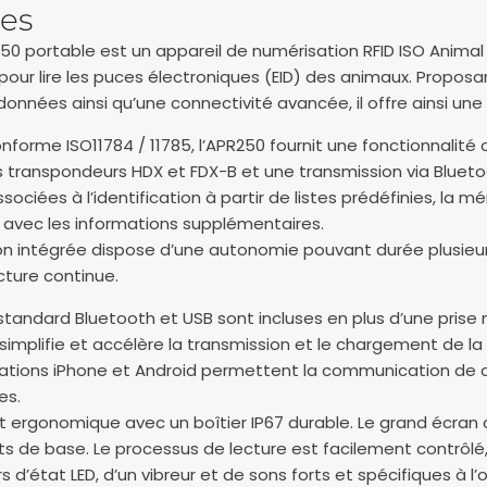
es
50 portable est un appareil de numérisation RFID ISO Animal
er pour lire les puces électroniques (EID) des animaux. Prop
onnées ainsi qu’une connectivité avancée, il offre ainsi une
nforme ISO11784 / 11785, l’APR250 fournit une fonctionnalité
es transpondeurs HDX et FDX-B et une transmission via Bluet
sociées à l’identification à partir de listes prédéfinies, la
n avec les informations supplémentaires.
Ion intégrée dispose d’une autonomie pouvant durée plusieurs 
ture continue.
standard Bluetooth et USB sont incluses en plus d’une prise 
implifie et accélère la transmission et le chargement de la 
cations iPhone et Android permettent la communication de do
es.
t ergonomique avec un boîtier IP67 durable. Le grand écran co
s de base. Le processus de lecture est facilement contrôl
s d’état LED, d’un vibreur et de sons forts et spécifiques à l’